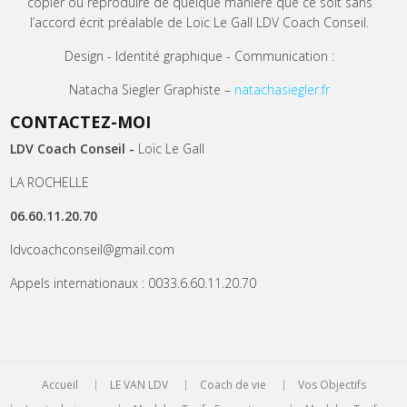
copier ou reproduire de quelque manière que ce soit sans
l’accord écrit préalable de Loïc Le Gall LDV Coach Conseil.
Design - Identité graphique - Communication :
Natacha Siegler Graphiste –
natachasiegler.fr
CONTACTEZ-MOI
LDV Coach Conseil -
Loïc Le Gall
LA ROCHELLE
06.60.11.20.70
ldvcoachconseil@gmail.com
Appels internationaux : 0033.6.60.11.20.70
Accueil
LE VAN LDV
Coach de vie
Vos Objectifs