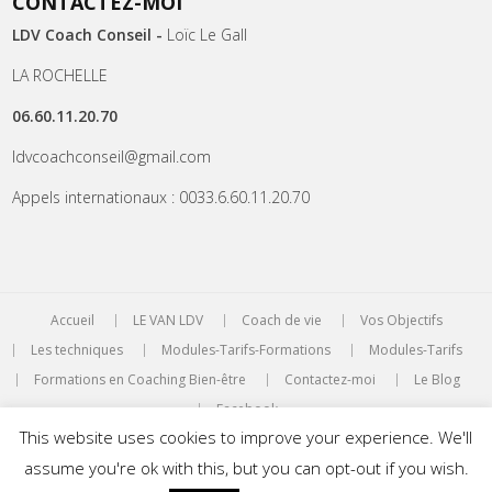
CONTACTEZ-MOI
LDV Coach Conseil -
Loïc Le Gall
LA ROCHELLE
06.60.11.20.70
ldvcoachconseil@gmail.com
Appels internationaux : 0033.6.60.11.20.70
Accueil
LE VAN LDV
Coach de vie
Vos Objectifs
Les techniques
Modules-Tarifs-Formations
Modules-Tarifs
Formations en Coaching Bien-être
Contactez-moi
Le Blog
Facebook
This website uses cookies to improve your experience. We'll
WordPress Theme:
AccessPress Root
by AccessPress Themes
assume you're ok with this, but you can opt-out if you wish.