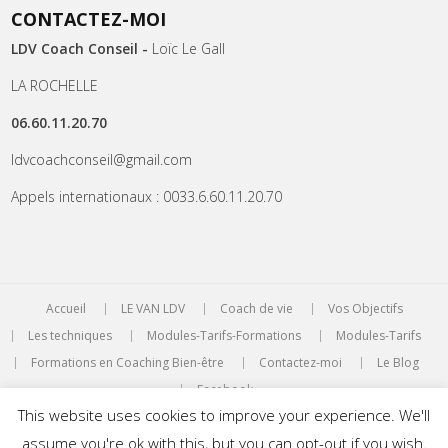
CONTACTEZ-MOI
LDV Coach Conseil -
Loïc Le Gall
LA ROCHELLE
06.60.11.20.70
ldvcoachconseil@gmail.com
Appels internationaux : 0033.6.60.11.20.70
Accueil
LE VAN LDV
Coach de vie
Vos Objectifs
Les techniques
Modules-Tarifs-Formations
Modules-Tarifs
Formations en Coaching Bien-être
Contactez-moi
Le Blog
Facebook
This website uses cookies to improve your experience. We'll
WordPress Theme:
AccessPress Root
by AccessPress Themes
assume you're ok with this, but you can opt-out if you wish.